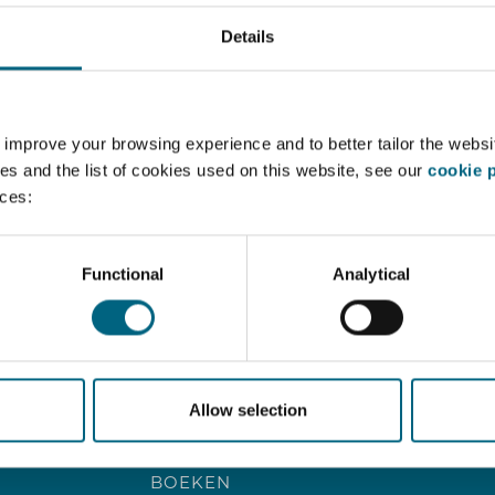
biedt aan onze advocaten.
Details
LEES MEER ›
 improve your browsing experience and to better tailor the websi
es and the list of cookies used on this website, see our
cookie p
nces:
Functional
Analytical
SITE MAP
HOME
MEDEDINGING
GEGEVENSBESCHERMING
COMPLIANCE
Allow selection
WIE ZIJN WIJ
NIEUWS
BOEKEN