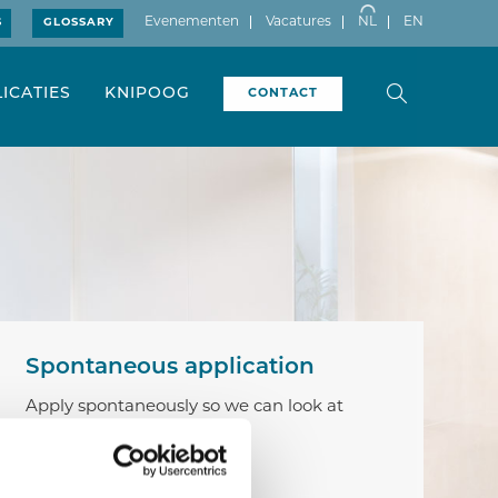
Evenementen
Vacatures
NL
EN
S
GLOSSARY
ICATIES
KNIPOOG
CONTACT
Spontaneous application
Apply spontaneously so we can look at
possible opportunities.
APPLY HERE ›