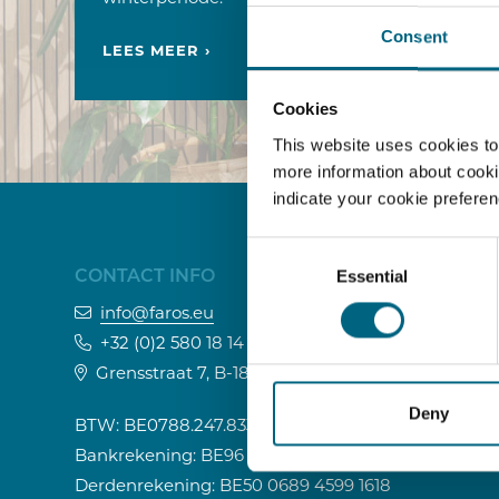
Consent
LEES MEER ›
Cookies
This website uses cookies to
more information about cooki
indicate your cookie prefere
Consent
Essential
Selection
CONTACT INFO
info@faros.eu
+32 (0)2 580 18 14
Grensstraat 7, B-1831 Machelen
Deny
BTW: BE0788.247.833
Bankrekening: BE96 0689 4550 5305
Derdenrekening: BE50 0689 4599 1618