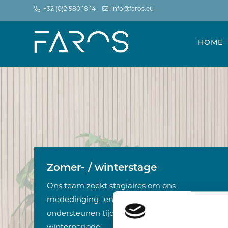
+32 (0)2 580 18 14
info@faros.eu
HOME
Zomer- / winterstage
Ons team zoekt stagiaires om ons
mededinging- en data protection team te
ondersteunen tijdens de zomer- of
winterperiode.