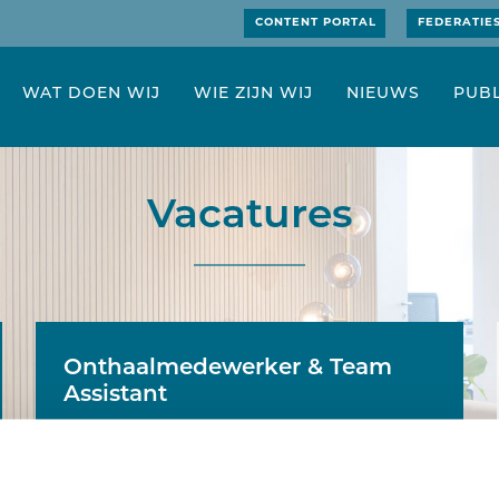
CONTENT PORTAL
FEDERATIE
WAT DOEN WIJ
WIE ZIJN WIJ
NIEUWS
PUBL
Vacatures
Onthaalmedewerker & Team
Assistant
Wij zijn op zoek naar een enthousiaste
collega die het eerste aanspreekpunt van
ons kantoor wordt én mee ondersteuning