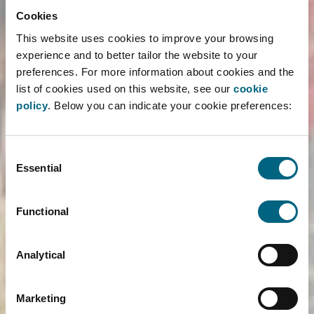
LEES MEER ›
Cookies
This website uses cookies to improve your browsing
experience and to better tailor the website to your
preferences. For more information about cookies and the
Karolien Francken en Annemie
list of cookies used on this website, see our
cookie
van de Vliet gastspreker bij
policy
. Below you can indicate your cookie preferences:
UAntwerpen en UGent!
26/03/2026
Consent
Essential
Selection
Faros is uitgenodigd om een gastcollege te
geven over mededingingsrecht aan de
Functional
studenten van Universiteit Antwerpen en
Universiteit Gent. Het Faros team raakte een
Analytical
brede waaier aan mededingingsrechtelijke
topics aan en ondersteunde de toelichting met
praktijkvoorbeelden en waardevolle inzichten.
Marketing