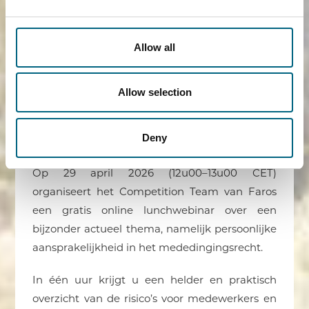
LEES MEER ›
Allow all
Allow selection
Flash info – Mededingingsrecht
als lunch
Deny
23/03/2026
Op 29 april 2026 (12u00–13u00 CET)
organiseert het Competition Team van Faros
een gratis online lunchwebinar over een
bijzonder actueel thema, namelijk persoonlijke
aansprakelijkheid in het mededingingsrecht.
In één uur krijgt u een helder en praktisch
overzicht van de risico’s voor medewerkers en