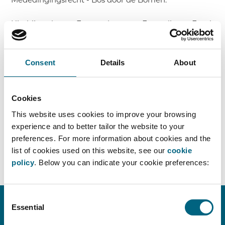
Hierbij proberen Faros advocaten Emmelie en Frank
Wijckmans de lezer door het juridische bos aan
mededingingsregels te loodsen – van samenwerking
Consent
Details
About
tussen concurrenten tot misbruik van machtspositie,
en alles daartussen in.
Cookies
Benieuwd naar onze slides? Stuur een mailtje naar
This website uses cookies to improve your browsing
info@faros.eu
.
experience and to better tailor the website to your
preferences. For more information about cookies and the
TERUG NAAR OVERZICHT ›
list of cookies used on this website, see our
cookie
policy
. Below you can indicate your cookie preferences:
Consent
Essential
Selection