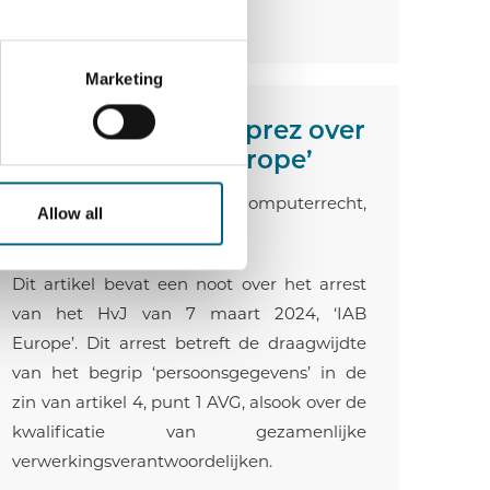
LEES MEER ›
Marketing
Noot van Sofie Deprez over
Arrest HvJ ‘IAB Europe’
Sofie Deprez
- Tijdschrift Computerrecht,
Allow all
2024/97, p.164-171
Dit artikel bevat een noot over het arrest
van het HvJ van 7 maart 2024, ‘IAB
Europe’. Dit arrest betreft de draagwijdte
van het begrip ‘persoonsgegevens’ in de
zin van artikel 4, punt 1 AVG, alsook over de
kwalificatie van gezamenlijke
verwerkingsverantwoordelijken.