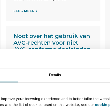
LEES MEER ›
Noot over het gebruik van
AVG-rechten voor niet
AVG-conforme doeleinden
Anouk Focquet
&
Sofie Deprez
& Julie
Mannekens - Tijdschrift Privacy &
Persoonsgegevens, 2024, p.9-14
Details
Dit artikel bevat een noot van Anouk
Focquet, Sofie Deprez en Julie Mannekens
over het arrest van het Marktenhof van 1
 improve your browsing experience and to better tailor the websi
december 2021. Deze noot analyseert de
es and the list of cookies used on this website, see our
cookie p