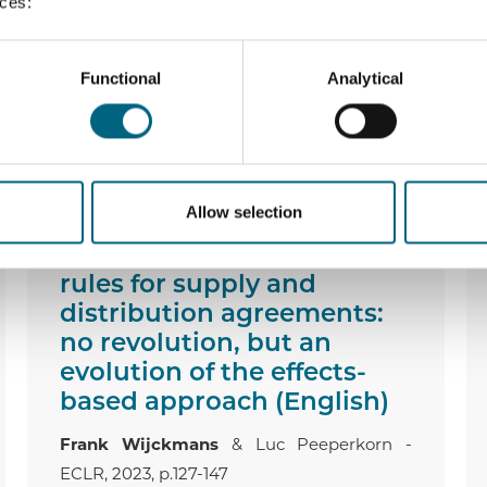
toepassing van de figuur van het
nces:
rechtsmisbruik op het recht op inzage aan
de hand van het Arrest van het Marktenhof
Functional
Analytical
en verschillende buitenlandse uitspraken.
LEES MEER ›
Allow selection
The new EU Competition
rules for supply and
distribution agreements:
no revolution, but an
evolution of the effects-
based approach (English)
Frank Wijckmans
& Luc Peeperkorn -
ECLR, 2023, p.127-147