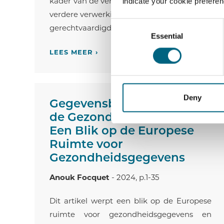
kader van de verenigbaarheidstoets bij een
indicate your cookie prefere
verdere verwerking en in het kader van het
Consent
gerechtvaardigd belang als rechtsgrond.
Essential
Selection
LEES MEER ›
Deny
Gegevensbescherming in
de Gezondheidssector -
Een Blik op de Europese
Ruimte voor
Gezondheidsgegevens
Anouk Focquet
- 2024, p.1-35
Dit artikel werpt een blik op de Europese
ruimte voor gezondheidsgegevens en