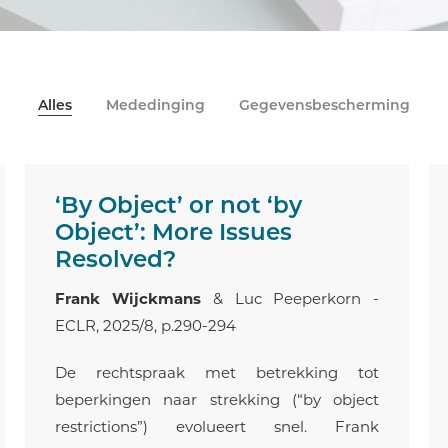
Alles
Mededinging
Gegevensbescherming
‘By Object’ or not ‘by
Object’: More Issues
Resolved?
Frank Wijckmans
& Luc Peeperkorn -
ECLR, 2025/8, p.290-294
De rechtspraak met betrekking tot
beperkingen naar strekking (“by object
restrictions”) evolueert snel. Frank