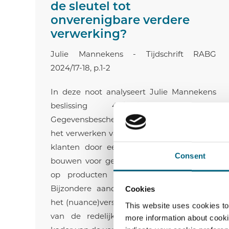
de sleutel tot
onverenigbare verdere
verwerking?
Julie Mannekens - Tijdschrift RABG
2024/17-18, p.1-2
In deze noot analyseert Julie Mannekens
beslissing 46/2024 van de
Gegevensbeschermingsautoriteit omtrent
het verwerken van transactiegegevens van
klanten door een bank om modellen te
Consent
bouwen voor gepersonaliseerde kortingen
op producten en diensten van derde.
Bijzondere aandacht wordt besteed aan
Cookies
het (nuance)verschil tussen de beoordeling
This website uses cookies to
van de redelijke verwachtingen in het
more information about cooki