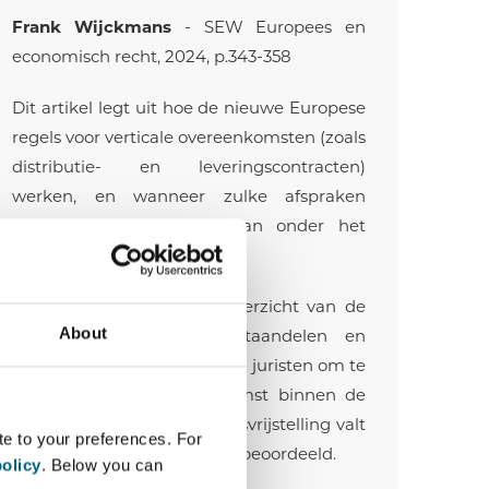
Frank Wijckmans
- SEW Europees en
economisch recht, 2024, p.343-358
Dit artikel legt uit hoe de nieuwe Europese
regels voor verticale overeenkomsten (zoals
distributie- en leveringscontracten)
werken, en wanneer zulke afspraken
automatisch zijn toegestaan onder het
mededingingsrecht.
Het biedt een praktisch overzicht van de
About
voorwaarden (zoals marktaandelen en
verboden clausules) en helpt juristen om te
bepalen of een overeenkomst binnen de
“veilige zone” van de groepsvrijstelling valt
te to your preferences. For
of individueel moet worden beoordeeld.
olicy
. Below you can