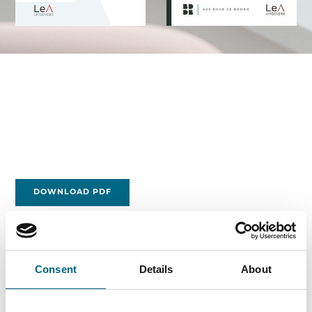
DOWNLOAD PDF
Het mededingingsrecht bevat specifieke regels voor
de toetsing van concentraties. Het begrip
concentraties omvat een brede waaier aan
Consent
Details
About
transacties waarmee de M&A wereld te maken krijgt.
Het gaat om overnames via aandelen- of