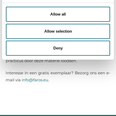
principes, die onder andere een impact hebben op de
mate waarin er commercieel gevoelige informatie
Allow all
kan worden gedeeld (bijvoorbeeld bij de due
diligence). In de transactiedocumenten worden best
Allow selection
een aantal bepalingen opgenomen die ervoor zorgen
dat de mededingingsrechtelijke spelregels die gelden
voor concentraties correct worden gereflecteerd. Het
Deny
Toolbook bevat 30 praktische vragen die de M&A
practicus door deze materie loodsen.
Interesse in een gratis exemplaar? Bezorg ons een e-
mail via
info@faros.eu
.