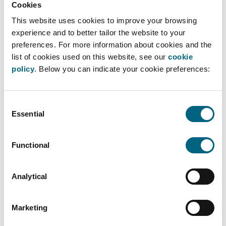
Cookies
activatransacties, maar ook het opzetten van
This website uses cookies to improve your browsing
bepaalde types van joint ventures. Als die transacties
experience and to better tailor the website to your
een controlewijziging teweegbrengen en bepaalde
preferences. For more information about cookies and the
kwantitatieve drempels (doorgaans gekoppeld aan
list of cookies used on this website, see our
cookie
omzetcijfers) overschrijden moeten ze worden
policy
. Below you can indicate your cookie preferences:
aangemeld bij de bevoegde mededingingsautoriteit.
In dit Toolbook richten we ons essentieel op
Consent
aanmeldingen bij de Belgische
Essential
Selection
Mededingingsautoriteit of de Europese Commissie.
Die aanmeldingen zijn dan verplicht en, in afwachting
Functional
van de goedkeuring, mag de transactie niet worden
geclosed. Er geldt immers een standstill verplichting
Analytical
die gesanctioneerd kan worden. Op die verplichting
bestaan er slechts zeer beperkte uitzonderingen.
Marketing
Verder gelden bij de voorbereiding van een M&A
transactie de algemene mededingingsrechtelijke